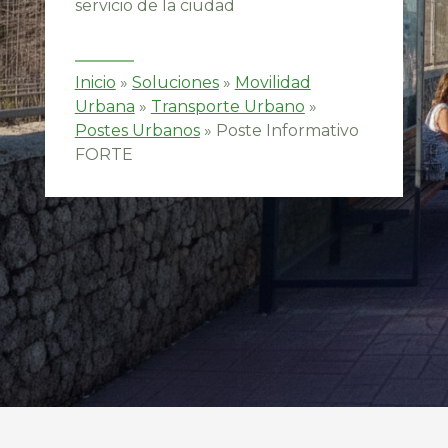
servicio de la ciudad
Inicio
»
Soluciones
»
Movilidad
Urbana
»
Transporte Urbano
»
Postes Urbanos
»
Poste Informativo
FORTE