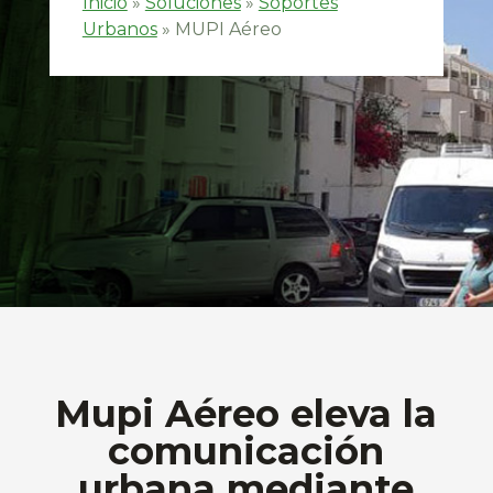
Inicio
»
Soluciones
»
Soportes
Urbanos
»
MUPI Aéreo
Mupi Aéreo eleva la
comunicación
urbana mediante