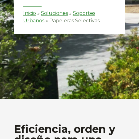
Inicio
»
Soluciones
»
Soportes
Urbanos
»
Papeleras Selectivas
Eficiencia, orden y