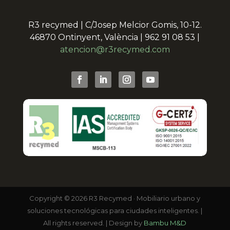
R3 recymed | C/Josep Melcior Gomis, 10-12.
46870 Ontinyent, València | 962 91 08 53 |
atencion@r3recymed.com
Copyright © 2026 R3 Recymed · Mobiliario urbano y
soluciones tecnológicas para ciudades inteligentes. |
All rights reserved. | Design by
Bambu M&D