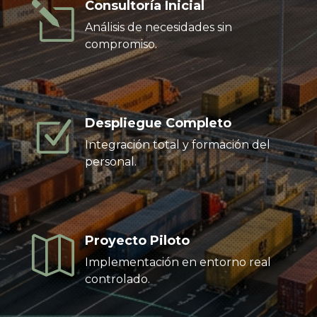
Consultoría Inicial
l
Análisis de necesidades sin
compromiso.
Despliegue Completo
Z
Integración total y formación del
personal
.
Proyecto Piloto

Implementación en entorno real
controlado
.